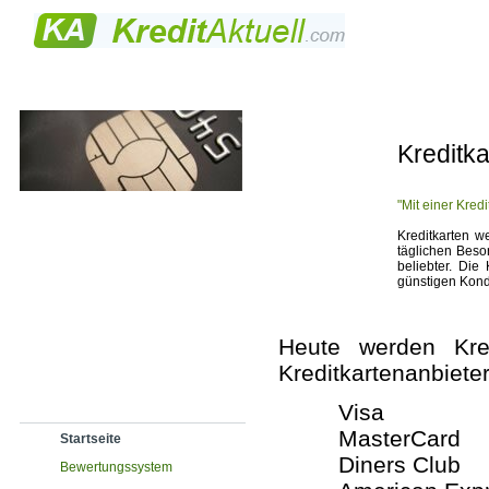
Kredite
Geprüfte banken
Bookmark
Kreditka
"Mit einer Kred
Kreditkarten 
täglichen Beso
beliebter. Die
günstigen Kond
Heute werden Kred
Kreditkartenanbieter
Visa
MasterCard
Startseite
Diners Club
Bewertungssystem