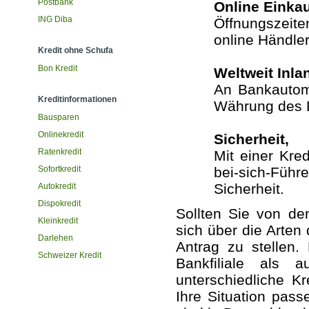
Postbank
Online Einkau
ING Diba
Öffnungszeit
online Händler
Kredit ohne Schufa
Bon Kredit
Weltweit Inl
An Bankautoma
Kreditinformationen
Währung des 
Bausparen
Onlinekredit
Sicherheit,
Ratenkredit
Mit einer Kre
Sofortkredit
bei-sich-Führe
Sicherheit.
Autokredit
Dispokredit
Sollten Sie von de
Kleinkredit
sich über die Arten
Darlehen
Antrag zu stellen.
Schweizer Kredit
Bankfiliale als 
unterschiedliche K
Ihre Situation pass