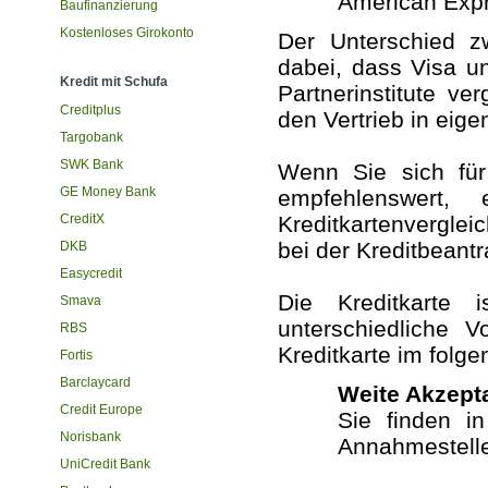
American Exp
Baufinanzierung
Kostenloses Girokonto
Der Unterschied zw
dabei, dass Visa u
Kredit mit Schufa
Partnerinstitute v
Creditplus
den Vertrieb in eig
Targobank
SWK Bank
Wenn Sie sich für
GE Money Bank
empfehlenswert, 
CreditX
Kreditkartenverglei
bei der Kreditbeant
DKB
Easycredit
Die Kreditkarte 
Smava
unterschiedliche V
RBS
Kreditkarte im fol
Fortis
Barclaycard
Weite Akzept
Credit Europe
Sie finden i
Norisbank
Annahmestell
UniCredit Bank